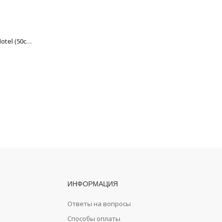
Полка для полотенец Fixsen Hotel (50см) FX-31015A
Полотенцедержатель трубчатый двойной Grampus Briz GR-3002
2016
₽
ИНФОРМАЦИЯ
Ответы на вопросы
Способы оплаты