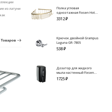
оллекции
Полка угловая
ие из латуни
одноэтажная Fixsen Hotel
как
матовое золото FX-31051-
3312
₽
1G
Крючок двойной Grampus
 Товаров
Laguna GR-7805
538
₽
Дозатор для жидкого
мыла настенный Fixsen
Hotel FX-31012K
1725
₽