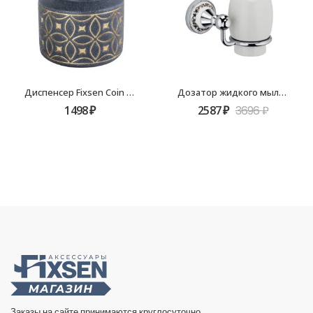
Диспенсер Fixsen Coin FX-250-1
Дозатор жидкого мыла Fixsen Bogema FX-78512
1498
₽
2587
₽
3696
₽
Заказы на сайте принимаются круглосуточно.