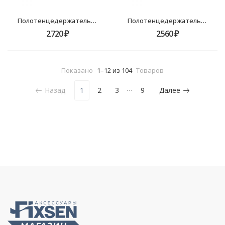
Полотенцедержатель трубчатый Fixsen Lux Chrome, 60см, FX-15001A
Полотенцедержатель трубчатый Fixsen Lux Chrome, 45см, FX-15001
2720
₽
2560
₽
Показано
1–12 из 104
Товаров
…
Назад
1
2
3
9
Далее