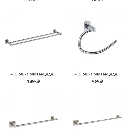
«CORAL» Полотенцедержатель трубчатый двойной GR-7002
«CORAL» Полотенцедержатель кольцо GR-7011
1455
₽
585
₽