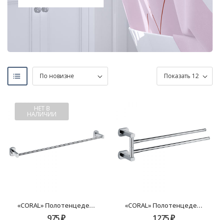
НЕТ В
НАЛИЧИИ
«CORAL» Полотенцедержатель трубчатый GR-7001
«CORAL» Полотенцедержатель поворотный двойной GR-7002A
975
₽
1275
₽