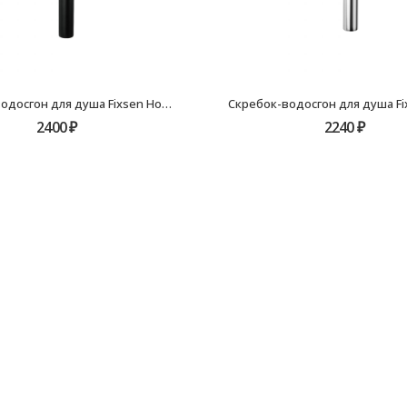
Скребок-водосгон для душа Fixsen Hotel черный FX-31030B
2400
₽
2240
₽