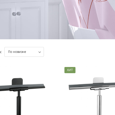
:
ХИТ