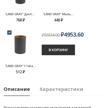
"LAND GRAY" Диспенсер FX-482-1
"LAND GRAY" Мыльница FX-482-4
768
₽
448
₽
₽
4953.60
₽
5504.00
В КОРЗИНУ
"LAND GRAY" Стакан FX-482-3
512
₽
Описание
Характеристики
Представляем коллекцию аксессуаров для ванной