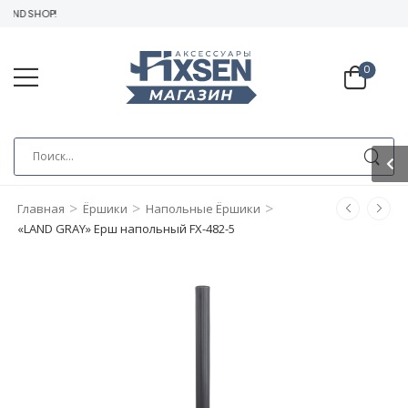
ND SHOP!
0
>
>
>
Главная
Ёршики
Напольные Ёршики
«LAND GRAY» Ерш напольный FX-482-5