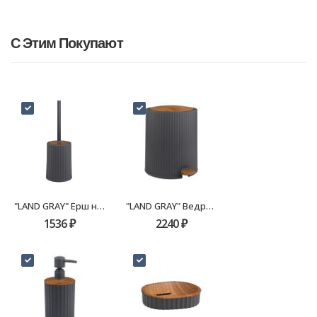
С Этим Покупают
"LAND GRAY" Ерш напольный FX-482-5
"LAND GRAY" Ведро 5 л FX-482-6
1536
₽
2240
₽