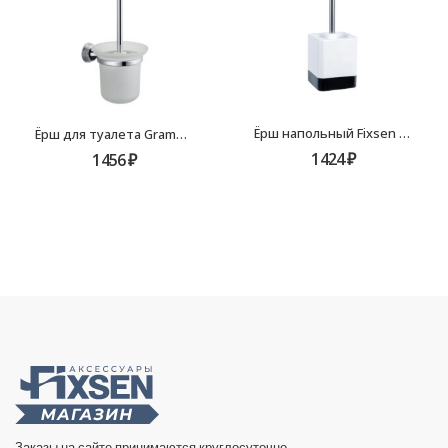
Ёрш напольный Fixsen Text FX-230-5
Ёрш для туалета Grampus Laguna GR-7813
1424
₽
1456
₽
Заказы на сайте принимаются круглосуточно.