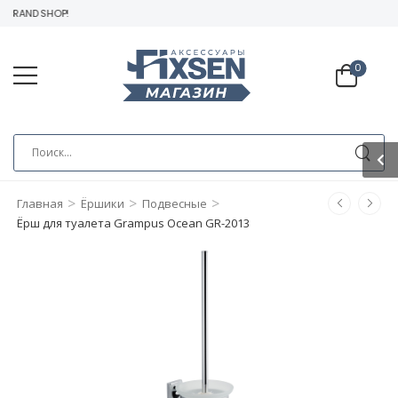
BRAND SHOP!
0
>
>
>
Главная
Ёршики
Подвесные
Ёрш для туалета Grampus Ocean GR-2013