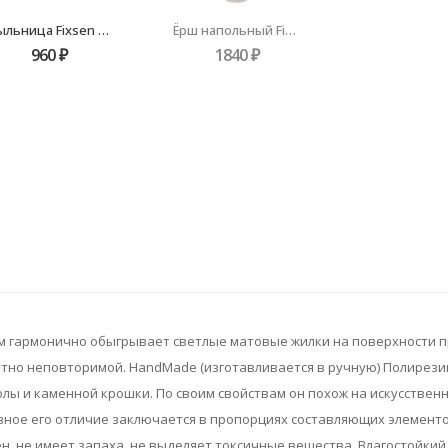
Мыльница Fixsen Deco FX-280-4
Ёрш напольный Fixsen Deco FX-280-5
960
₽
1840
₽
ом гармонично обыгрывает светлые матовые жилки на поверхности 
ютно неповторимой. HandMade (изготавливается в ручную) Полирезин
лы и каменной крошки. По своим свойствам он похож на искусствен
авное его отличие заключается в пропорциях составляющих элемент
н, не имеет запаха, не выделяет токсичные вещества. Влагостойкий