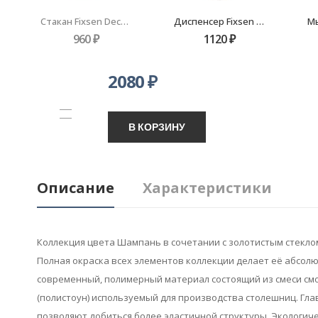
Стакан Fixsen Deco FX-280-3
Диспенсер Fixsen Deco FX-280-1
960
₽
1120
₽
2080
₽
В КОРЗИНУ
Описание
Характеристики
Коллекция цвета Шампань в сочетании с золотистым стекл
Полная окраска всех элементов коллекции делает её абсол
современный, полимерный материал состоящий из смеси смо
(полистоун) используемый для производства столешниц. Гл
позволяют добиться более эластичной структуры. Экологиче