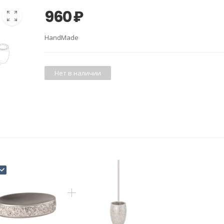
960
₽
HandMade
Нет в наличии