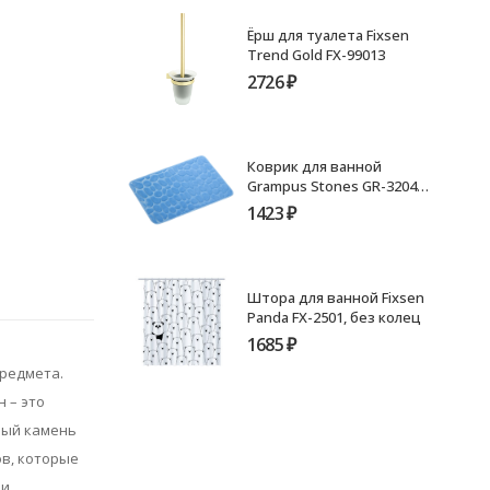
Ёрш для туалета Fixsen
Trend Gold FX-99013
2726
₽
Коврик для ванной
Grampus Stones GR-3204C,
голубой, 50х80см
1423
₽
Штора для ванной Fixsen
Panda FX-2501, без колец
1685
₽
предмета.
 – это
ный камень
ов, которые
 и