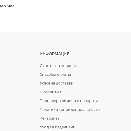
Подстаканник одинарный Fixsen Modern FX-51506
Подстаканник одинарный Fixsen Kvadro FX-61306
947
₽
ИНФОРМАЦИЯ
Ответы на вопросы
Способы оплаты
Условия доставки
О гарантии
Процедура обмена и возврата
Политика конфиденциальности
Реквизиты
Уход за изделиями