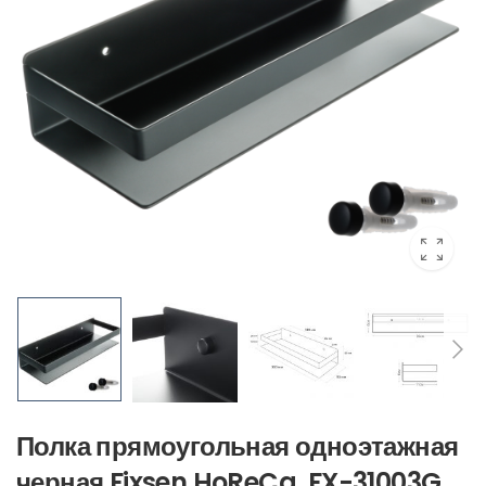
Полка прямоугольная одноэтажная
черная Fixsen HoReCa, FX-31003G