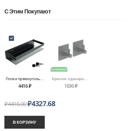
С Этим Покупают
Полка прямоугольная одноэтажная черная Fixsen HoReCa, FX-31003G
Крючок одинарный - 2 штуки, черный Fixsen Practica FX-560A
4416
₽
1030
₽
₽
4327.68
₽
4416.00
В КОРЗИНУ