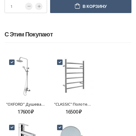
В КОРЗИНУ
С Этим Покупают
"OXFORD" Душевая стойка FX-9500 хром
"CLASSIC" Полотенцесушитель электрический 600х500 FX-7100 хром
17600
₽
16500
₽