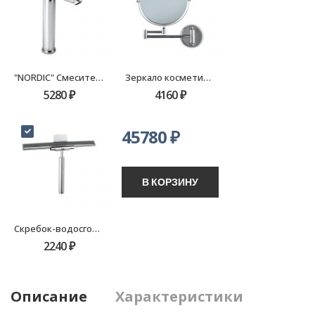
"NORDIC" Смеситель для раковины однорычажный с высоким изливом FX-8809 хром
Зеркало косметическое D20 Fixsen Hotel хром FX-31021-2
5280
₽
4160
₽
45780
₽
В КОРЗИНУ
Скребок-водосгон для душа Fixsen Hotel, хром FX-31030
2240
₽
Описание
Характеристики