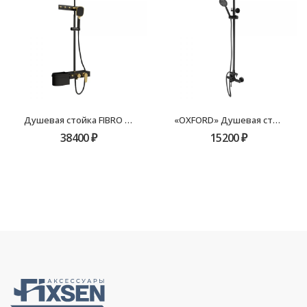
Душевая стойка FIBRO «SLOT» FX-9300В черная+золото
«OXFORD» Душевая стойка FX-9500B черная
38400
₽
15200
₽