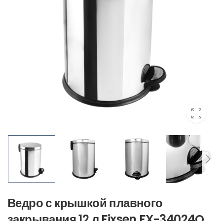
Ведро с крышкой плавного
закрывания 12 л Fixsen FX-34024O