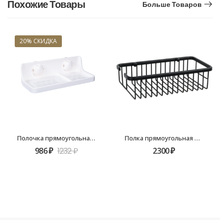
Похожие Товары
Больше Товаров
20% СКИДКА
Полочка прямоугольная одноэтажная Grampus Element GR-3309
Полка прямоугольная одноэтажная Fixsen Hotel черная FX-31050A
986
₽
1232
₽
2300
₽