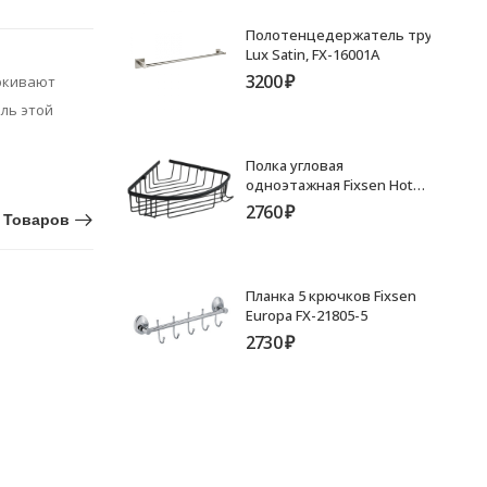
Полотенцедержатель трубчатый 6
Lux Satin, FX-16001A
3200
₽
еркивают
ль этой
Полка угловая
одноэтажная Fixsen Hotel
черная FX-31051-1A
2760
₽
 Товаров
Планка 5 крючков Fixsen
Europa FX-21805-5
2730
₽