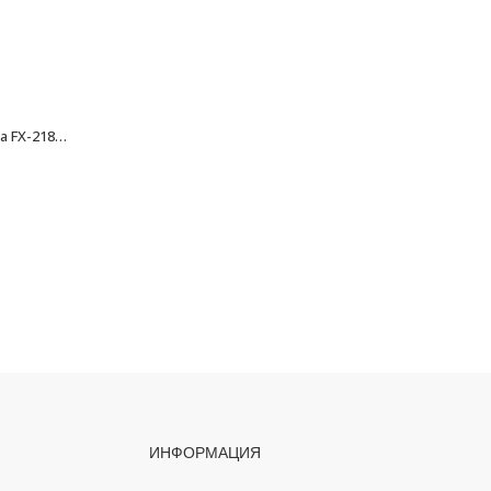
Крючок двойной Fixsen Europa FX-21805B
Крючок двойной Fixsen Hotel FX-31005C
1171
₽
ИНФОРМАЦИЯ