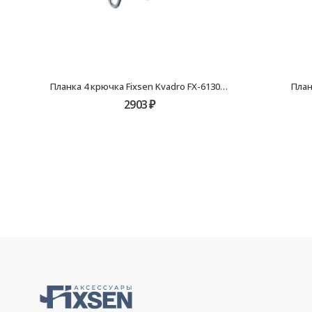
Планка 4 крючка Fixsen Kvadro FX-61305В-4
План
2903
₽