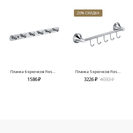
20% СКИДКА
Планка 6 крючков Fixsen FX-1416
Планка 5 крючков Fixsen Best FX-71605-5
1586
₽
3226
₽
4032
₽