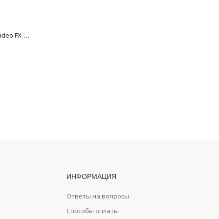
Коврик для ванной Fixsen Amadeo FX-3001F, зеленый, 50х70см.
Коврик для ванной Fixsen Nice FX-9002A, бежевый, 50х80см
1292
₽
ИНФОРМАЦИЯ
Ответы на вопросы
Способы оплаты