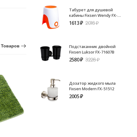
Табурет для душевой
кабины Fixsen Wendy FX-
7073-93 оранжевая
1613
₽
2016
₽
 Товаров
Подстаканник двойной
Fixsen Luksor FX-71607B
2580
₽
3226
₽
НЕТ В
НАЛИЧИИ
Дозатор жидкого мыла
Fixsen Modern FX-51512
2005
₽