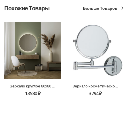
Похожие Товары
Больше Товаров
Зеркало круглое 80х80 золото-сатин с подсветкой Fixsen LED FX-1080G
Зеркало косметическое Fixsen Hotel FX-31021 D15
13580
₽
3794
₽