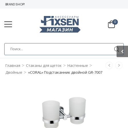
N BRAND SHOP!
0
>
>
>
Главная
Стаканы для щеток
Настенные
>
Двойные
«CORAL» Подстаканник двойной GR-7007